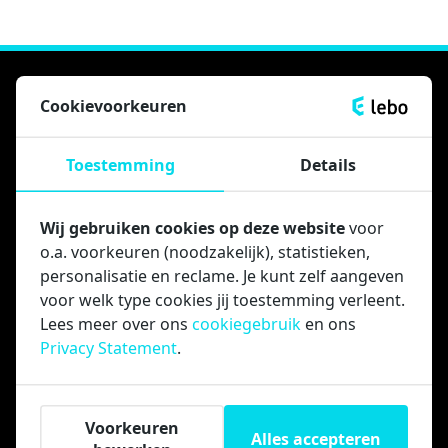
Woning zoeken
Cookievoorkeuren
Actueel aanbod
Toestemming
Details
Huren in 4 stappen
Woning delen
Wij gebruiken cookies op deze website
voor
FAQ’s woningzoekenden
o.a. voorkeuren (noodzakelijk), statistieken,
personalisatie en reclame. Je kunt zelf aangeven
Huurders
voor welk type cookies jij toestemming verleent.
Lees meer over ons
cookiegebruik
en ons
Mijn LEBO
Privacy Statement
.
Reparatie melden
Opslagbox huren
FAQ’s Huurders
Voorkeuren
Alles accepteren