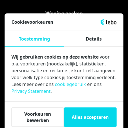
Woning zoeken
Cookievoorkeuren
Actueel aanbod
Huren in 4 stappen
Toestemming
Details
Woning delen
FAQ’s woningzoekenden
Wij gebruiken cookies op deze website
voor
o.a. voorkeuren (noodzakelijk), statistieken,
Huurders
personalisatie en reclame. Je kunt zelf aangeven
voor welk type cookies jij toestemming verleent.
Mijn LEBO
Lees meer over ons
cookiegebruik
en ons
Reparatie melden
Privacy Statement
.
Opslagbox huren
FAQ’s Huurders
Voorkeuren
Alles accepteren
Zakelijk
bewerken