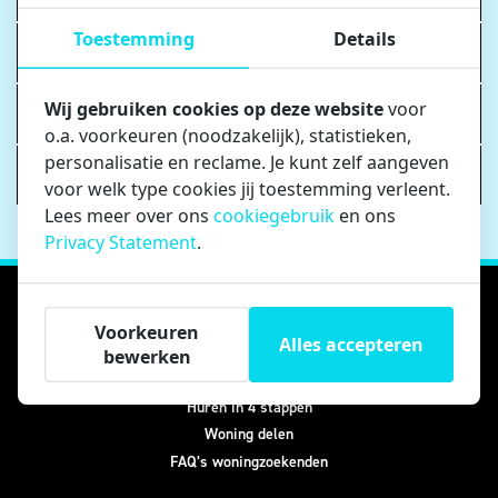
Toestemming
Details
Kan ik een appartement bezichtigen?
Wij gebruiken cookies op deze website
voor
Kan ik huurtoeslag ontvangen?
o.a. voorkeuren (noodzakelijk), statistieken,
personalisatie en reclame. Je kunt zelf aangeven
Hoe is het met mijn privacy geregeld?
voor welk type cookies jij toestemming verleent.
Lees meer over ons
cookiegebruik
en ons
Privacy Statement
.
Woning zoeken
Voorkeuren
Alles accepteren
bewerken
Actueel aanbod
Huren in 4 stappen
Woning delen
FAQ’s woningzoekenden