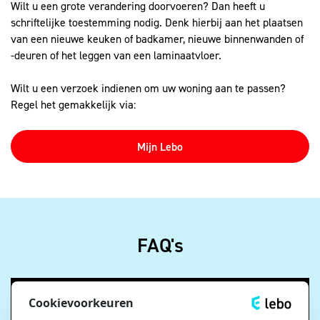
Wilt u een grote verandering doorvoeren? Dan heeft u
schriftelijke toestemming nodig. Denk hierbij aan het plaatsen
van een nieuwe keuken of badkamer, nieuwe binnenwanden of
-deuren of het leggen van een laminaatvloer.
Wilt u een verzoek indienen om uw woning aan te passen?
Regel het gemakkelijk via:
Mijn Lebo
FAQ's
Zijn er naast de huurprijs nog
Cookievoorkeuren
servicekosten?