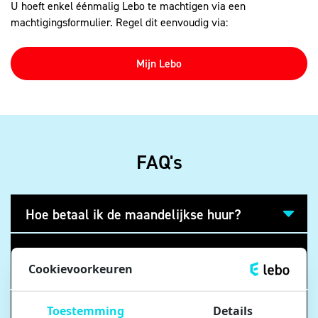
U hoeft enkel éénmalig Lebo te machtigen via een
machtigingsformulier. Regel dit eenvoudig via:
Mijn Lebo
FAQ's
Hoe betaal ik de maandelijkse huur?
Ik wil mijn borg terugbetaald krijgen. Wat
Cookievoorkeuren
moet ik doen?
Ik kan mijn huur niet betalen. Wat kan ik
Toestemming
Details