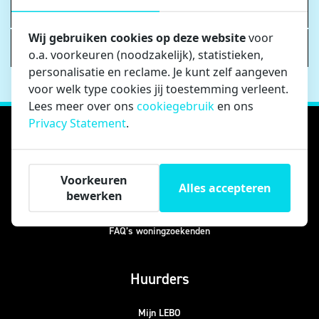
doen?
Wij gebruiken cookies op deze website
voor
Hoe wijzig ik mijn bankrekeningnummer?
o.a. voorkeuren (noodzakelijk), statistieken,
personalisatie en reclame. Je kunt zelf aangeven
voor welk type cookies jij toestemming verleent.
Lees meer over ons
cookiegebruik
en ons
Privacy Statement
.
Woning zoeken
Actueel aanbod
Voorkeuren
Alles accepteren
bewerken
Huren in 4 stappen
Woning delen
FAQ’s woningzoekenden
Huurders
Mijn LEBO